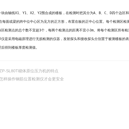
轴线X1、Y1、X2、Y2围合成的楼板，在检测时把其分为A、B、C、D四个边区和
布置在每面或梁的跨中位中心区为见方的正方形，布置在板的正中心位置。每个检测区检
每区检测点的总个数不宜超3个，每两个检测点的距离不宜小3m。将每个检测区所有
是采用电磁原理进行无损检测的仪器，发射探头和接收探头分别置于被测楼板的表
理后得到楼板厚度检测值。
ZP-SL80T砌体原位压力机的特点
怎样操作钢筋位置检测仪才会更安全