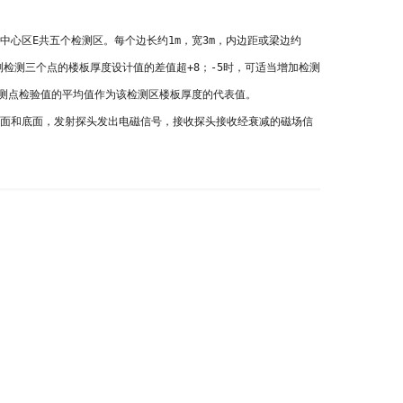
中心区E共五个检测区。每个边长约1m，宽3m，内边距或梁边约
测检测三个点的楼板厚度设计值的差值超+8；-5时，可适当增加检测
检测点检验值的平均值作为该检测区楼板厚度的代表值。
面和底面，发射探头发出电磁信号，接收探头接收经衰减的磁场信