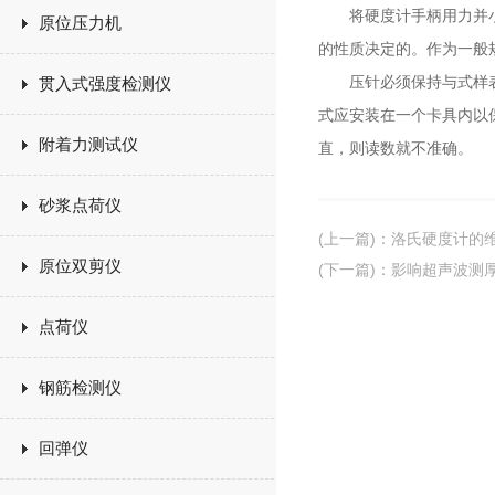
将硬度计手柄用力并小心
原位压力机
的性质决定的。作为一般
压针必须保持与式样表面
贯入式强度检测仪
式应安装在一个卡具内以
附着力测试仪
直，则读数就不准确。
砂浆点荷仪
(上一篇)
：
洛氏硬度计的
原位双剪仪
(下一篇)
：
影响超声波测
点荷仪
钢筋检测仪
回弹仪