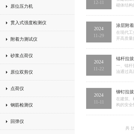
12-11
砌体结构
原位压力机
和数据采
出砌体的
贯入式强度检测仪
涂层附着
2024
在现代工
11-29
开高质量
附着力测试仪
大地延长
准确评估
砂浆点荷仪
锚杆拉拔
2024
一、锚杆
11-22
油通过高
原位双剪仪
件产生位
则测量锚
点荷仪
铆钉拉拔
2024
在建筑、
11-11
钢筋检测仪
构的安全
测量技术
钉的连接
回弹仪
共 1