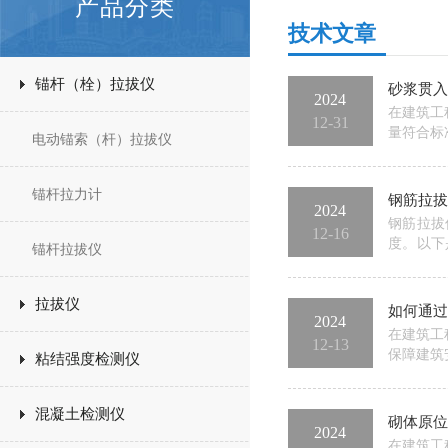
产品分类
技术文章
锚杆（栓）拉拔仪
砂浆贯入
2024
在建筑工
12-31
量符合标
电动锚索（杆）拉拔仪
特定形状
值与砂浆
锚杆拉力计
钢筋拉拔
2024
钢筋拉拔
12-16
度。以下
锚杆拉拔仪
下：夹持
顶住夹头
拉拔仪
如何通过
2024
在建筑工
12-13
保障建筑
粘结强度检测仪
其工作原
速准确的
混凝土检测仪
砌体原位
2024
在建筑工