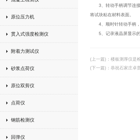
3、转动手柄调节连接头
将试块粘在材料表面。
原位压力机
4、顺时针转动手柄，使
5、记录液晶屏显示的数
贯入式强度检测仪
附着力测试仪
(上一篇)
：
楼板测厚仪是
(下一篇)
：
恭祝石家庄卓
砂浆点荷仪
原位双剪仪
点荷仪
钢筋检测仪
回弹仪