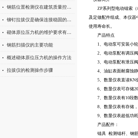
钢筋位置检测仪在建筑质量控制中的重要性
ZP系列型电动锚索（杆
及定做配件组成、本仪器
铆钉拉拔仪是确保连接稳固的关键检测工具
使用寿命长。
砌体原位压力机的维护要求有哪些？
产品特点
1、电动泵可安装小轮车架
钢筋扫描仪的主要功能
2、电动泵配有调压阀
概述砌体原位压力机的操作方法
3、电动泵配有泄压阀
拉拔仪的检测操作步骤
4、油缸表面耐腐蚀静
5、数显仪表直读KN
6、数显仪表可存储20
7、数显仪表有10段数
8、数显仪表有存储，
9、数显仪表超低功耗设
产品配件：
锚具 检测锚杆、钢筋。植筋、